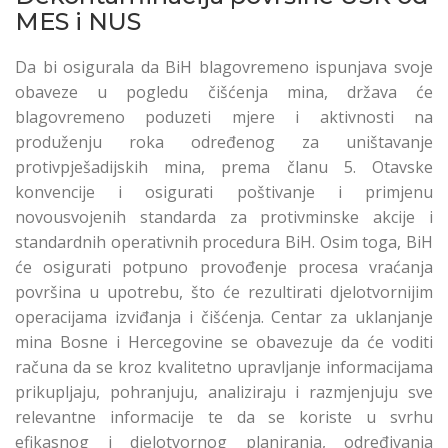
MES i NUS
Da bi osigurala da BiH blagovremeno ispunjava svoje
obaveze u pogledu čišćenja mina, država će
blagovremeno poduzeti mjere i aktivnosti na
produženju roka određenog za uništavanje
protivpješadijskih mina, prema članu 5. Otavske
konvencije i osigurati poštivanje i primjenu
novousvojenih standarda za protivminske akcije i
standardnih operativnih procedura BiH. Osim toga, BiH
će osigurati potpuno provođenje procesa vraćanja
površina u upotrebu, što će rezultirati djelotvornijim
operacijama izviđanja i čišćenja. Centar za uklanjanje
mina Bosne i Hercegovine se obavezuje da će voditi
računa da se kroz kvalitetno upravljanje informacijama
prikupljaju, pohranjuju, analiziraju i razmjenjuju sve
relevantne informacije te da se koriste u svrhu
efikasnog i djelotvornog planiranja, određivanja