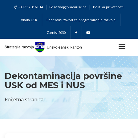
+387 37 316 014
razvoj@vladausk.ba
Politika privatnosti
Vlada USK
Federalni zavod za programiranje razvoja
Zamisli2030
Toggl
naviga
Dekontaminacija površine
USK od MES i NUS
Početna stranica