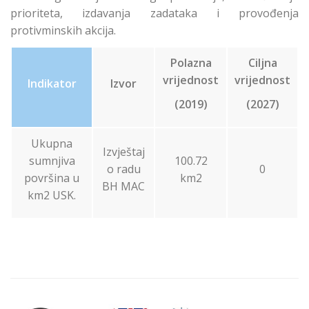
prioriteta, izdavanja zadataka i provođenja
protivminskih akcija.
Polazna
Ciljna
vrijednost
vrijednost
Indikator
Izvor
(2019)
(2027)
Ukupna
Izvještaj
sumnjiva
100.72
o radu
0
površina u
km2
BH MAC
km2 USK.