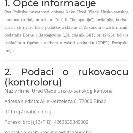
1. Opće informacije
Ova Politika privatnosti opisuje kako Ured Vlade Unsko-sanskog
kantona (u daljem tekstu: "mi" ili "kompanija") prikuplja, koristi,
čuva i štiti vaše lične podatke u skladu sa Zakonom o zaštiti ličnih
podataka Bosne i Hercegovine („Sl. glasnik BiH“, br. 12/25), koji je
usklađen s Općom uredbom o zaštiti podataka (GDPR) Evropske
unije.
2. Podaci o rukovaocu
(kontroloru)
Naziv firme: Ured Vlade Unsko-sanskog kantona
Adresa sjedišta: Alije Đerzeleza 6, 77000 Bihać
ID broj / matični broj:
Poreski broj (JIB/PIB): 4263639340002
Kontakt e-mail: uredvlade@vladausk.ba