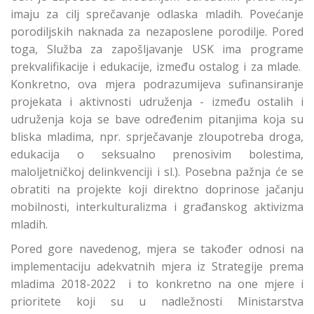
imaju za cilj sprečavanje odlaska mladih. Povećanje
porodiljskih naknada za nezaposlene porodilje. Pored
toga, Služba za zapošljavanje USK ima programe
prekvalifikacije i edukacije, između ostalog i za mlade.
Konkretno, ova mjera podrazumijeva sufinansiranje
projekata i aktivnosti udruženja - između ostalih i
udruženja koja se bave određenim pitanjima koja su
bliska mladima, npr. sprječavanje zloupotreba droga,
edukacija o seksualno prenosivim bolestima,
maloljetničkoj delinkvenciji i sl.). Posebna pažnja će se
obratiti na projekte koji direktno doprinose jačanju
mоbilnоsti, intеrkulturаlizma i građanskog aktivizma
mlаdih.
Pored gore navedenog, mjera se također odnosi na
implementaciju adekvatnih mjera iz Strategije prema
mladima 2018-2022 i to konkretno na one mjere i
prioritete koji su u nadležnosti Ministarstva