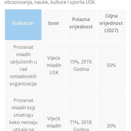
obrazovanja, nauke, kulture i sporta USK.
Ciljna
Polazna
Indikatori
Izvor
vrijednost
vrijednost
(2027)
Procenat
mladih
Vijeće
uključenih u
15%, 2019.
mladih
50%
rad
Godina
USK
omladinskih
organizacija.
Procenat
mladih koji
smatraju
Vijeće
kako nemaju
71%, 2018.
mladih
20%
uticaja na
Godina