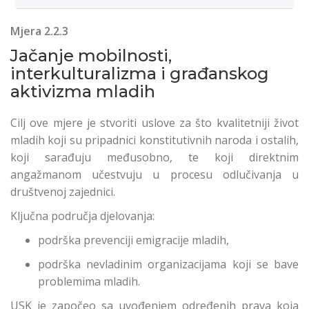
Mjera 2.2.3
Jačanje mоbilnоsti,
intеrkulturаlizma i građanskog
aktivizma mlаdih
Cilj ove mjere je stvoriti uslove za što kvalitetniji život
mladih koji su pripadnici konstitutivnih naroda i ostalih,
koji sarađuju međusobno, te koji direktnim
angažmanom učestvuju u procesu odlučivanja u
društvenoj zajednici.
Ključna područja djelovanja:
podrška prevenciji emigracije mladih,
podrška nevladinim organizacijama koji se bave
problemima mladih.
USK je započeo sa uvođenjem određenih prava koja