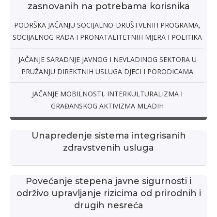
zasnovanih na potrebama korisnika
PODRŠKA JAČANJU SOCIJALNO-DRUŠTVENIH PROGRAMA,
SOCIJALNOG RADA I PRONATALITETNIH MJERA I POLITIKA
JAČANJE SARADNJE JAVNOG I NEVLADINOG SEKTORA U
PRUŽANJU DIREKTNIH USLUGA DJECI I PORODICAMA
JAČANJE MОBILNОSTI, INTЕRKULTURАLIZMA I
GRAĐANSKOG AKTIVIZMA MLАDIH
Unapređenje sistema integrisanih
zdravstvenih usluga
Povećanje stepena javne sigurnosti i
održivo upravljanje rizicima od prirodnih i
drugih nesreća