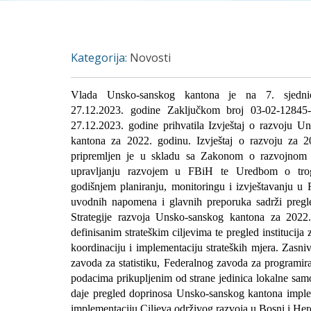
Kategorija:
Novosti
Vlada Unsko-sanskog kantona je na 7. sjednic
27.12.2023. godine Zaključkom broj 03-02-12845
27.12.2023. godine
prihvatila Izvještaj o razvoju U
kantona za 2022. godinu.
Izvještaj o razvoju za 
pripremljen je u skladu sa Zakonom o razvojnom p
upravljanju razvojem u FBiH te Uredbom o tro
godišnjem planiranju, monitoringu i izvještavanju u
uvodnih napomena i glavnih preporuka sadrži preg
Strategije razvoja Unsko-sanskog kantona za 2022
definisanim strateškim ciljevima te pregled institucija
koordinaciju i implementaciju strateških mjera. Zasn
zavoda za statistiku, Federalnog zavoda za programira
podacima prikupljenim od strane jedinica lokalne samo
daje pregled doprinosa Unsko-sanskog kantona implem
implementaciju Ciljeva održivog razvoja u Bosni i Her