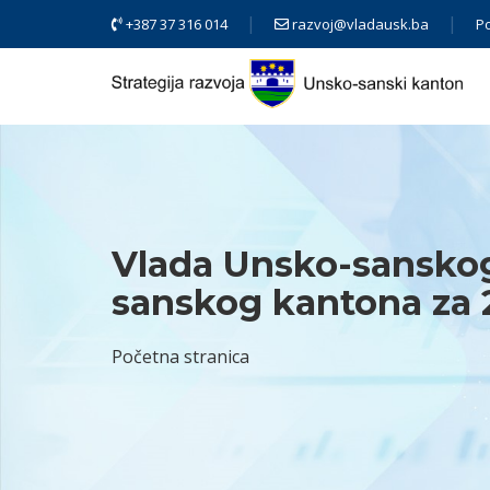
+387 37 316 014
razvoj@vladausk.ba
Po
Vlada Unsko-sanskog 
sanskog kantona za 
Početna stranica