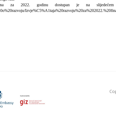
ntona za 2022. godinu dostupan je na slijedećem 
taji%20o%20razvoju/Izvje%C5%A1taja%20razvoju%20za%202022.%20fina
Cop