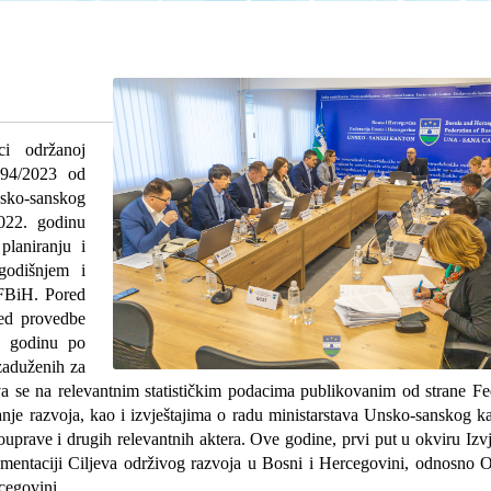
i održanoj
-94/2023 od
nsko-sanskog
2022. godinu
laniranju i
godišnjem i
 FBiH. Pored
led provedbe
. godinu po
 zaduženih za
iva se na relevantnim statističkim podacima publikovanim od strane F
nje razvoja, kao i izvještajima o radu ministarstava Unsko-sanskog k
uprave i drugih relevantnih aktera. Ove godine, prvi put u okviru Izvj
entaciji Ciljeva održivog razvoja u Bosni i Hercegovini, odnosno O
cegovini.