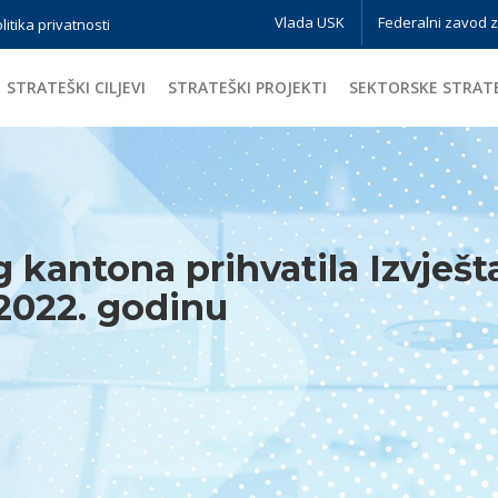
Vlada USK
Federalni zavod 
litika privatnosti
STRATEŠKI CILJEVI
STRATEŠKI PROJEKTI
SEKTORSKE STRATE
kantona prihvatila Izvješta
2022. godinu